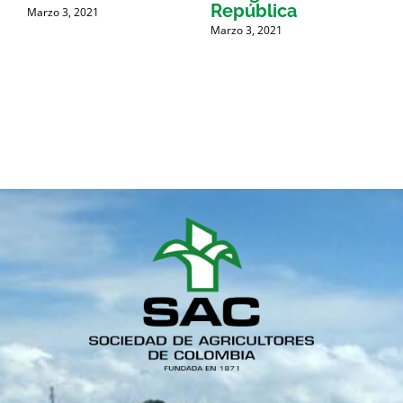
a
República
a
Marzo 3, 2021
Marzo 3, 2021
M