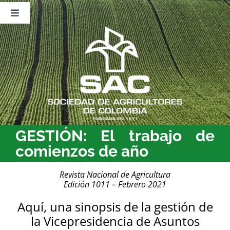
Saltar
al
Toggle
contenido
Navigation
Nosotros
Publicaciones
Sala de Prensa
Eventos
GESTIÓN: El trabajo de
comienzos de año
Revista Nacional de Agricultura
Edición 1011 – Febrero 2021
Aquí, una sinopsis de la gestión de
la Vicepresidencia de Asuntos