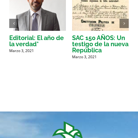
Editorial: El año de
SAC 150 AÑOS: Un
la verdad*
testigo de la nueva
República
a
Marzo 3, 2021
Marzo 3, 2021
M