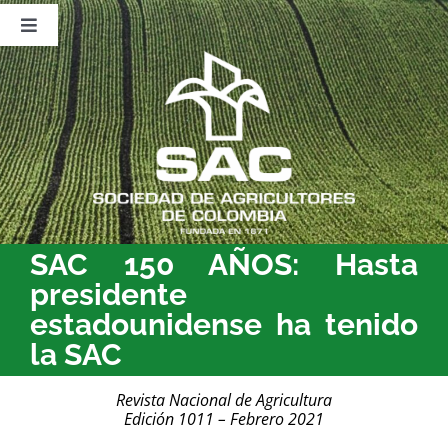
Saltar
al
Toggle
contenido
Navigation
Nosotros
Publicaciones
Sala de Prensa
Eventos
SAC 150 AÑOS: Hasta
presidente
estadounidense ha tenido
la SAC
Revista Nacional de Agricultura
Edición 1011 – Febrero 2021