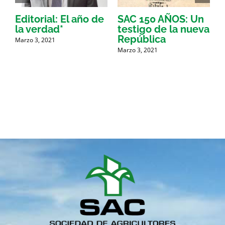
Editorial: El año de
SAC 150 AÑOS: Un
la verdad*
testigo de la nueva
a
República
a
Marzo 3, 2021
Marzo 3, 2021
M