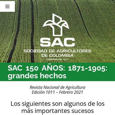
Saltar
al
Toggle
contenido
Navigation
Nosotros
Publicaciones
Sala de Prensa
Eventos
SAC 150 AÑOS: 1871-1905:
grandes hechos
Revista Nacional de Agricultura
Edición 1011 – Febrero 2021
Los siguientes son algunos de los
más importantes sucesos