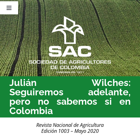
Saltar
al
Toggle
contenido
Navigation
Nosotros
Publicaciones
Sala de Prensa
Eventos
Julián Wilches:
Seguiremos adelante,
pero no sabemos si en
Colombia
Revista Nacional de Agricultura
Edición 1003 – Mayo 2020