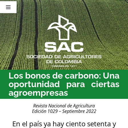
Saltar
al
Toggle
contenido
Navigation
Nosotros
Publicaciones
Sala de Prensa
Eventos
Los bonos de carbono: Una
oportunidad para ciertas
agroempresas
Revista Nacional de Agricultura
Edición 1029 – Septiembre 2022
En el país ya hay ciento setenta y