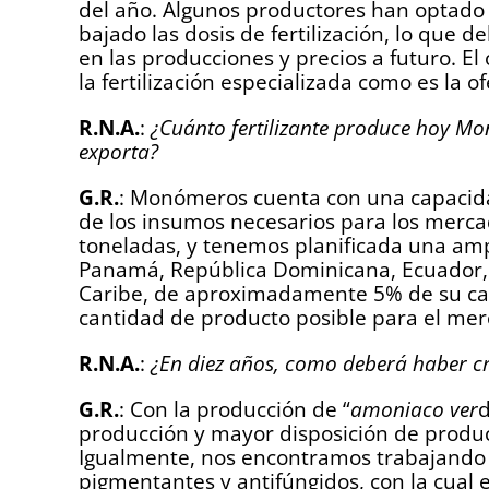
del año. Algunos productores han optado 
bajado las dosis de fertilización, lo que d
en las producciones y precios a futuro. E
la fertilización especializada como es la
R.N.A.
:
¿Cuánto fertilizante produce hoy M
exporta?
G.R.
: Monómeros cuenta con una capacida
de los insumos necesarios para los mercad
toneladas, y tenemos planificada una am
Panamá, República Dominicana, Ecuador, 
Caribe, de aproximadamente 5% de su ca
cantidad de producto posible para el mer
R.N.A.
:
¿En diez años, como deberá haber c
G.R.
: Con la producción de “
amoniaco ver
d
producción y mayor disposición de produc
Igualmente, nos encontramos trabajando e
pigmentantes y antifúngidos, con la cual