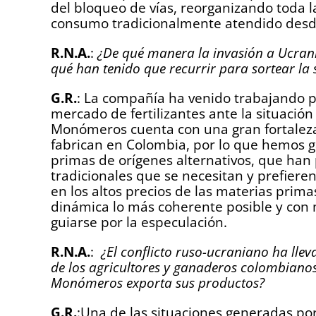
del bloqueo de vías, reorganizando toda la
consumo tradicionalmente atendido desd
R.N.A.
:
¿De qué manera la invasión a Ucrani
qué han tenido que recurrir para sortear la 
G.R.
: La compañía ha venido trabajando pa
mercado de fertilizantes ante la situación
Monómeros cuenta con una gran fortaleza y
fabrican en Colombia, por lo que hemos g
primas de orígenes alternativos, que han 
tradicionales que se necesitan y prefieren
en los altos precios de las materias prim
dinámica lo más coherente posible y con
guiarse por la especulación.
R.N.A.
:
¿El conflicto ruso-ucraniano ha lle
de los agricultores y ganaderos colombianos
Monómeros exporta sus productos?
G.R.
:Una de las situaciones generadas po