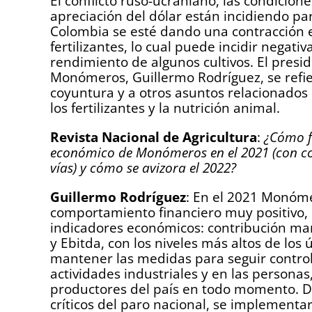
El conflicto ruso-ucraniano, las condicione
apreciación del dólar están incidiendo pa
Colombia se esté dando una contracción 
fertilizantes, lo cual puede incidir negati
rendimiento de algunos cultivos. El presi
Monómeros, Guillermo Rodríguez, se refie
coyuntura y a otros asuntos relacionados 
los fertilizantes y la nutrición animal.
Revista Nacional de Agricultura
:
¿Cómo fu
económico de Monómeros en el 2021 (con co
vías) y cómo se avizora el 2022?
Guillermo Rodríguez
: En el 2021 Monóme
comportamiento financiero muy positivo, r
indicadores económicos: contribución marg
y Ebitda, con los niveles más altos de lo
mantener las medidas para seguir control
actividades industriales y en las person
productores del país en todo momento. 
críticos del paro nacional, se implementa