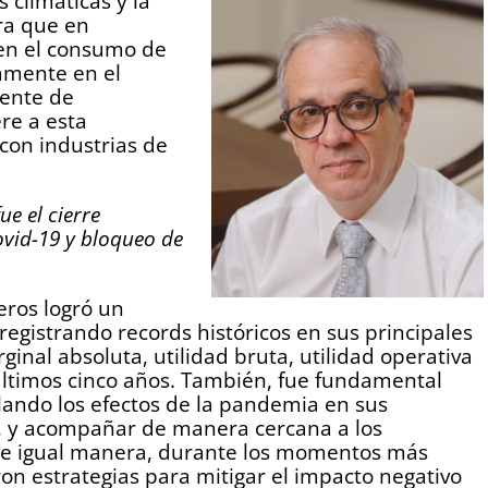
s climáticas y la
ra que en
en el consumo de
vamente en el
dente de
re a esta
con industrias de
e el cierre
vid-19 y bloqueo de
ros logró un
egistrando records históricos en sus principales
inal absoluta, utilidad bruta, utilidad operativa
s últimos cinco años. También, fue fundamental
ando los efectos de la pandemia en sus
as, y acompañar de manera cercana a los
De igual manera, durante los momentos más
ron estrategias para mitigar el impacto negativo