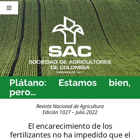
Saltar
al
Toggle
contenido
Navigation
Nosotros
Publicaciones
Sala de Prensa
Eventos
Plátano: Estamos bien,
pero…
Revista Nacional de Agricultura
Edición 1027 – Julio 2022
El encarecimiento de los
fertilizantes no ha impedido que el