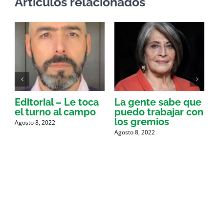
Artículos relacionados
Editorial – Le toca
La gente sabe que
I
el turno al campo
puedo trabajar con
c
los gremios
Agosto 8, 2022
A
Agosto 8, 2022