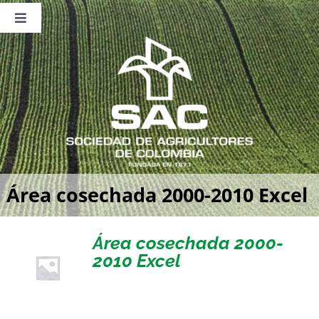
Saltar
al
Toggle
contenido
Navigation
Nosotros
Publicaciones
Sala de Prensa
Eventos
Área cosechada 2000-2010 Excel
Área cosechada 2000-
2010 Excel