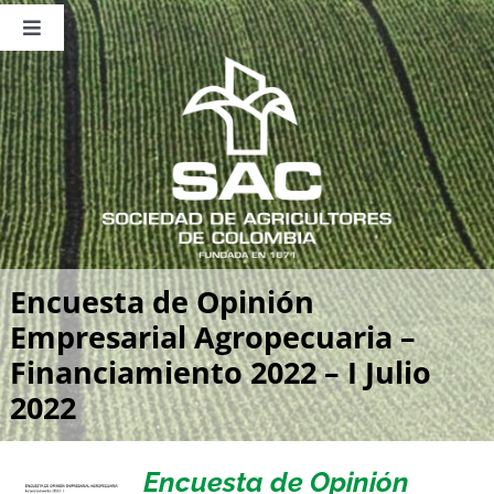
Saltar
al
Toggle
contenido
Navigation
Nosotros
Publicaciones
Sala de Prensa
Eventos
Encuesta de Opinión
Empresarial Agropecuaria –
Financiamiento 2022 – I Julio
2022
Encuesta de Opinión