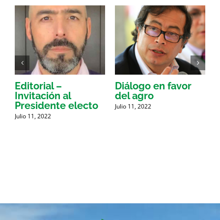
Editorial –
Diálogo en favor
E
Invitación al
del agro
a
Presidente electo
Julio 11, 2022
Julio 11, 2022
J