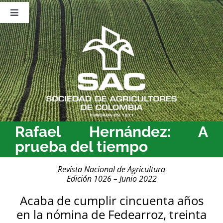
Saltar
al
Toggle
contenido
Navigation
Nosotros
Publicaciones
Sala de Prensa
Eventos
Rafael Hernández: A
prueba del tiempo
Revista Nacional de Agricultura
Edición 1026 – Junio 2022
Acaba de cumplir cincuenta años
en la nómina de Fedearroz, treinta