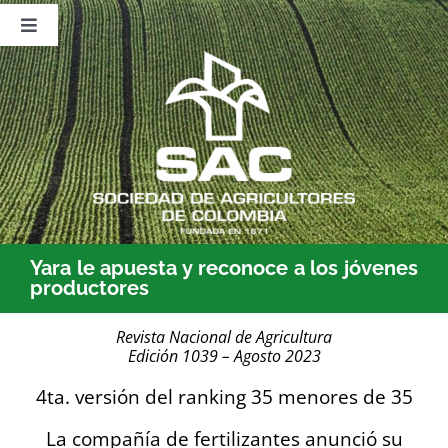
Saltar
al
Toggle
contenido
Navigation
Nosotros
Publicaciones
Sala de Prensa
Eventos
Yara le apuesta y reconoce a los jóvenes
productores
Revista Nacional de Agricultura
Edición 1039 – Agosto 2023
4ta. versión del ranking 35 menores de 35
La compañía de fertilizantes anunció su