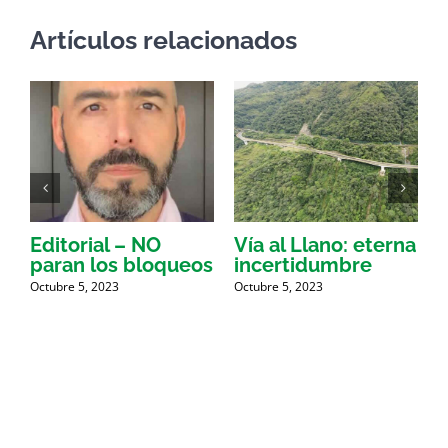
Artículos relacionados
e
Editorial – NO
Vía al Llano: eterna
paran los bloqueos
incertidumbre
e
o
O
Octubre 5, 2023
Octubre 5, 2023
O