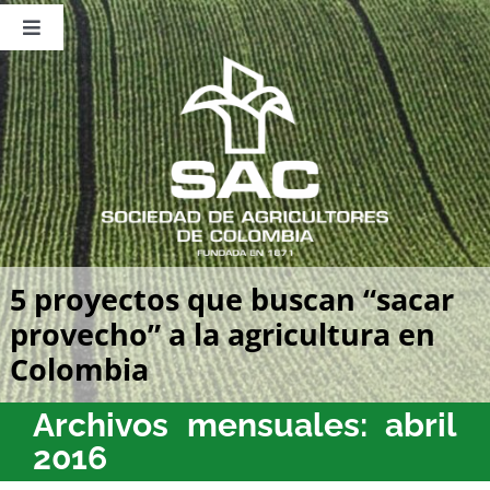
Saltar
al
Toggle
contenido
Navigation
Nosotros
Publicaciones
Sala de Prensa
Eventos
5 proyectos que buscan “sacar
provecho” a la agricultura en
Colombia
Archivos mensuales:
abril
2016