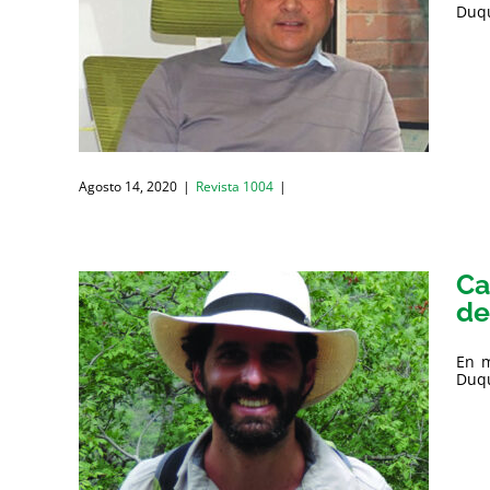
Duqu
Agosto 14, 2020
|
Revista 1004
|
Ca
de
En m
Duqu