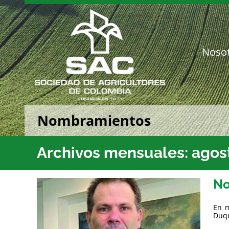
Saltar
al
contenido
Noso
Nombramientos
Archivos mensuales:
agos
No
En m
Duqu