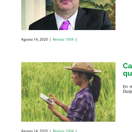
Agosto 14, 2020
|
Revista 1004
|
Ca
qu
En m
Duqu
Agosto 14, 2020
|
Revista 1004
|