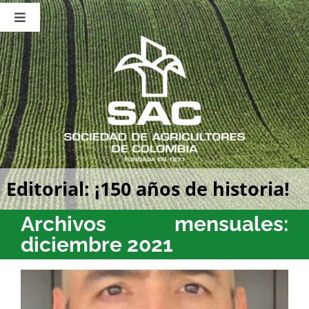
Saltar
al
Toggle
contenido
Navigation
Nosotros
Publicaciones
Sala de Prensa
Eventos
Editorial: ¡150 años de historia!
Archivos mensuales:
diciembre 2021