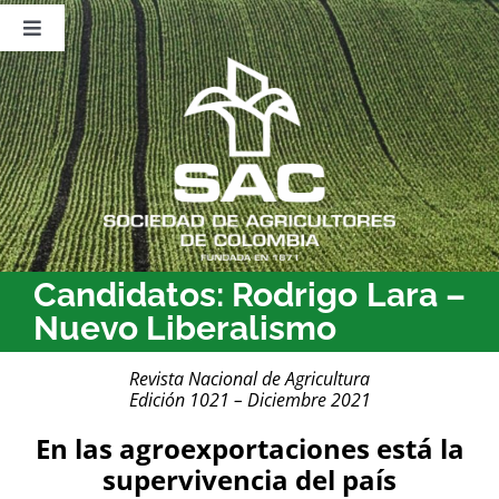
Saltar
al
Toggle
contenido
Navigation
Nosotros
Publicaciones
Sala de Prensa
Eventos
Candidatos: Rodrigo Lara –
Nuevo Liberalismo
Revista Nacional de Agricultura
Edición 1021 – Diciembre 2021
En las agroexportaciones está la
supervivencia del país