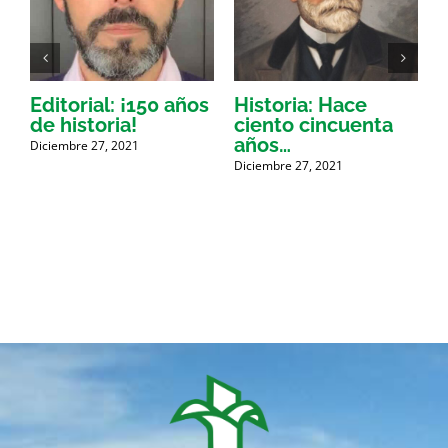
Editorial: ¡150 años
Historia: Hace
U
s
de historia!
ciento cincuenta
y
años…
Diciembre 27, 2021
D
Diciembre 27, 2021