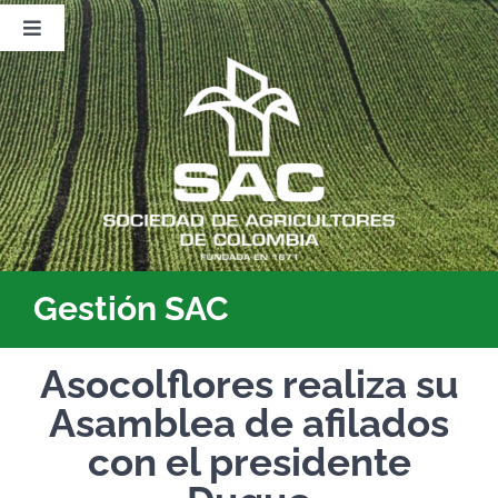
Saltar
al
Toggle
contenido
Navigation
Nosotros
Publicaciones
Sala de Prensa
Eventos
Gestión SAC
Asocolflores realiza su
Asamblea de afilados
con el presidente