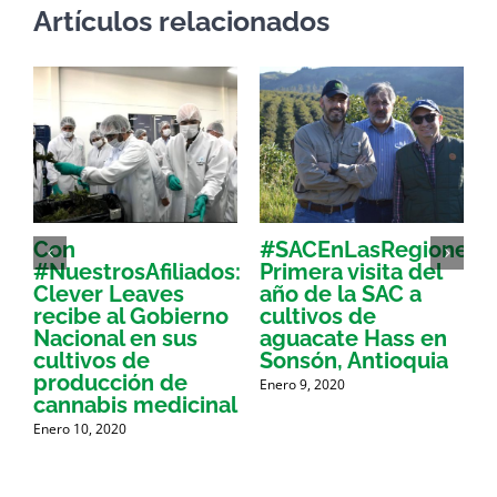
Artículos relacionados
Con
#SACEnLasRegiones:
L
#NuestrosAfiliados:
Primera visita del
d
a
Clever Leaves
año de la SAC a
recibe al Gobierno
cultivos de
d
r
Nacional en sus
aguacate Hass en
cultivos de
Sonsón, Antioquia
producción de
Enero 9, 2020
N
cannabis medicinal
Enero 10, 2020