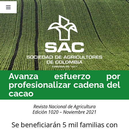
Saltar
al
Toggle
contenido
Navigation
Nosotros
Publicaciones
Sala de Prensa
Eventos
Avanza esfuerzo por
profesionalizar cadena del
cacao
Revista Nacional de Agricultura
Edición 1020 – Noviembre 2021
Se beneficiarán 5 mil familias con