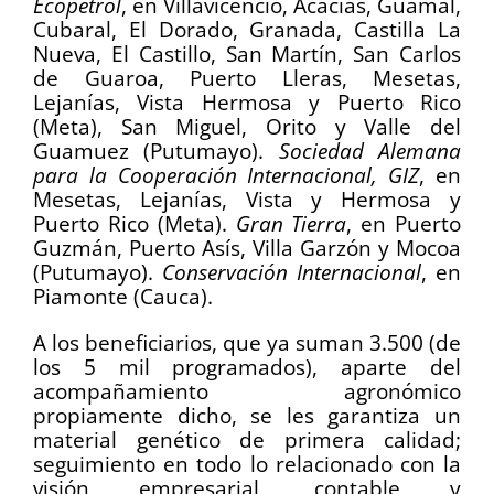
Ecopetrol
, en Villavicencio, Acacías, Guamal,
Cubaral, El Dorado, Granada, Castilla La
Nueva, El Castillo, San Martín, San Carlos
de Guaroa, Puerto Lleras, Mesetas,
Lejanías, Vista Hermosa y Puerto Rico
(Meta), San Miguel, Orito y Valle del
Guamuez (Putumayo).
Sociedad Alemana
para la Cooperación Internacional, GIZ
, en
Mesetas, Lejanías, Vista y Hermosa y
Puerto Rico (Meta).
Gran Tierra
, en Puerto
Guzmán, Puerto Asís, Villa Garzón y Mocoa
(Putumayo).
Conservación Internacional
, en
Piamonte (Cauca).
A los beneficiarios, que ya suman 3.500 (de
los 5 mil programados), aparte del
acompañamiento agronómico
propiamente dicho, se les garantiza un
material genético de primera calidad;
seguimiento en todo lo relacionado con la
visión empresarial, contable y