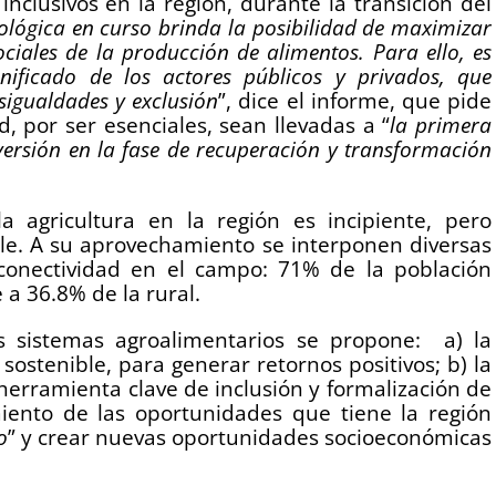
inclusivos en la región, durante la transición del
ológica en curso brinda la posibilidad de maximizar
ciales de la producción de alimentos. Para ello, es
nificado de los actores públicos y privados, que
sigualdades y exclusión
”, dice el informe, que pide
, por ser esenciales, sean llevadas a “
la primera
versión en la fase de recuperación y transformación
la agricultura en la región es incipiente, pero
ble. A su aprovechamiento se interponen diversas
 conectividad en el campo: 71% de la población
 a 36.8% de la rural.
s sistemas agroalimentarios se propone: a) la
ostenible, para generar retornos positivos; b) la
erramienta clave de inclusión y formalización de
miento de las oportunidades que tiene la región
o
” y crear nuevas oportunidades socioeconómicas