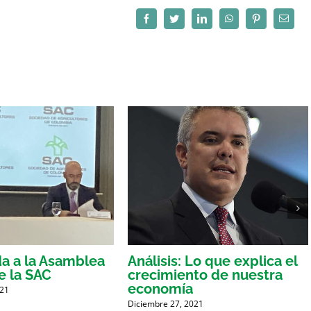
Facebook
Twitter
LinkedIn
WhatsApp
Pinterest
Correo
electró
a a la Asamblea
Análisis: Lo que explica el
e la SAC
crecimiento de nuestra
economía
021
Diciembre 27, 2021