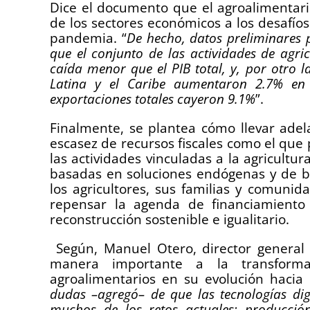
Dice el documento que el agroalimentari
de los sectores económicos a los desafíos 
pandemia. “
De hecho, datos preliminares p
que el conjunto de las actividades de agri
caída menor que el PIB total, y, por otro 
Latina y el Caribe aumentaron 2.7% en 
exportaciones totales cayeron 9.1%
”.
Finalmente, se plantea cómo llevar ade
escasez de recursos fiscales como el que
las actividades vinculadas a la agricult
basadas en soluciones endógenas y de ba
los agricultores, sus familias y comuni
repensar la agenda de financiamiento
reconstrucción sostenible e igualitario.
Según, Manuel Otero, director general d
manera importante a la transforma
agroalimentarios en su evolución hacia la
dudas –agregó– de que las tecnologías dig
muchos de los retos actuales: producción