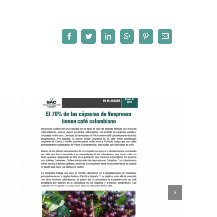
Facebook
Twitter
LinkedIn
WhatsApp
Pinterest
Correo
electrónico