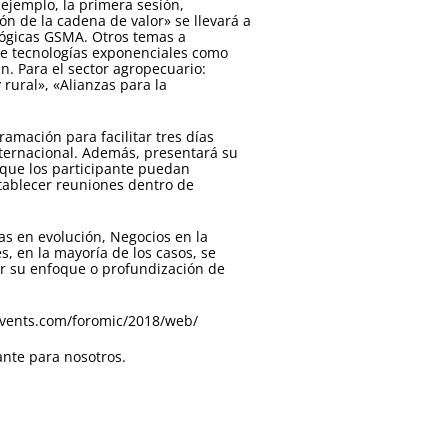
 ejemplo, la primera sesión,
ión de la cadena de valor» se llevará a
lógicas GSMA. Otros temas a
 de tecnologías exponenciales como
ain. Para el sector agropecuario:
 rural», «Alianzas para la
amación para facilitar tres días
ternacional. Además, presentará su
que los participante puedan
stablecer reuniones dentro de
as en evolución, Negocios en la
s, en la mayoría de los casos, se
ir su enfoque o profundización de
events.com/foromic/2018/web/
ante para nosotros.