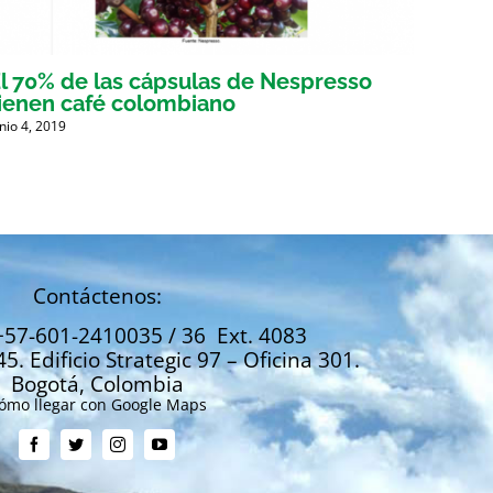
l 70% de las cápsulas de Nespresso
Gober
ienen café colombiano
busca
unio 4, 2019
Mayo 30,
Contáctenos:
+57-601-2410035 / 36 Ext. 4083
45. Edificio Strategic 97 – Oficina 301.
Bogotá, Colombia
ómo llegar con Google Maps