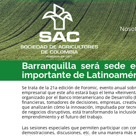
Saltar
al
contenido
Noso
Barranquilla será sede e
importante de Latinoaméri
Se trata de la 21a edición de Foromic, evento anual sobr
empresarial que este año estará bajo el lema «Reinventa
organizado por el Banco Interamericano de Desarrollo (B
financieras, tomadores de decisiones, empresas, creati
que analizarán cómo la innovación, impulsada por tecn
de negocios disruptivos, está transformando la inclusión 
emprendimiento y el futuro del trabajo.
Las sesiones especiales que permiten participar con c
demostraciones, discusiones, etc. de una manera más e