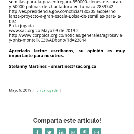
semillas-para-la-paz-entregara-350000-clones-de-cacao-
y-50000-palmas-de-chontaduro-en-tumaco-2859742
http://es.presidencia.gov.co/noticia/180205-Gobierno-
lanza-proyecto-a-gran-escala-Bolsa-de-semillas-para-la-
paz
En la jugada
www.sac.org.co Mayo 09 de 2019 2
http://www.corpoica.org.co/noticias/generales/agrosavia-
y-pnis-montel%C3%ADbano/?id=23844
Apreciado lector: escríbanos, su opinión es muy
importante para nosotros.
Stefanny Martínez – smartinez@sac.org.co
Mayo 9, 2019
|
En La Jugada
|
Comparta este artículo!