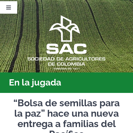
Saltar
al
Toggle
contenido
Navigation
Nosotros
Publicaciones
Sala de Prensa
Eventos
En la jugada
“Bolsa de semillas para
la paz” hace una nueva
entrega a familias del