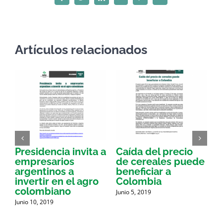
Facebook
Twitter
LinkedIn
WhatsApp
Pinterest
Correo
electrónico
Artículos relacionados
Presidencia invita a
Caída del precio
E
empresarios
de cereales puede
argentinos a
beneficiar a
a
invertir en el agro
Colombia
a
colombiano
Junio 5, 2019
J
d
Junio 10, 2019