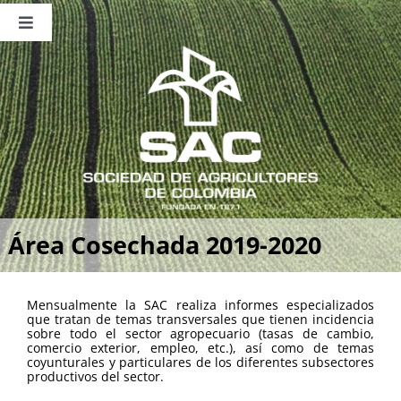
Saltar
al
Toggle
contenido
Navigation
Nosotros
Publicaciones
Sala de Prensa
Eventos
Área Cosechada 2019-2020
Mensualmente la SAC realiza informes especializados
que tratan de temas transversales que tienen incidencia
sobre todo el sector agropecuario (tasas de cambio,
comercio exterior, empleo, etc.), así como de temas
coyunturales y particulares de los diferentes subsectores
productivos del sector.