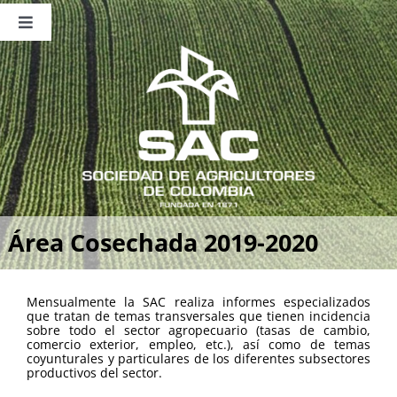
Saltar
al
Toggle
contenido
Navigation
Nosotros
Publicaciones
Sala de Prensa
Eventos
Área Cosechada 2019-2020
Mensualmente la SAC realiza informes especializados
que tratan de temas transversales que tienen incidencia
sobre todo el sector agropecuario (tasas de cambio,
comercio exterior, empleo, etc.), así como de temas
coyunturales y particulares de los diferentes subsectores
productivos del sector.