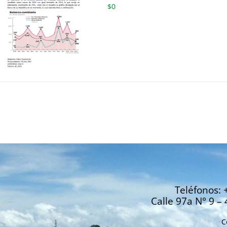
$
0
Teléfonos: 
Calle 97a N° 9 – 
C