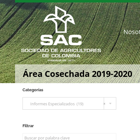
Saltar
al
contenido
Noso
Área Cosechada 2019-2020
Categorías

Informes Especializados (19)
×
Filtrar