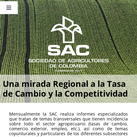
Saltar
al
Toggle
contenido
Navigation
Nosotros
Publicaciones
Sala de Prensa
Eventos
Una mirada Regional a la Tasa
de Cambio y la Competitividad
Mensualmente la SAC realiza informes especializados
que tratan de temas transversales que tienen incidencia
sobre todo el sector agropecuario (tasas de cambio,
comercio exterior, empleo, etc.), así como de temas
coyunturales y particulares de los diferentes subsectores