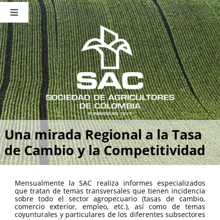
Saltar
al
Toggle
contenido
Navigation
Nosotros
Publicaciones
Sala de Prensa
Eventos
Una mirada Regional a la Tasa
de Cambio y la Competitividad
Mensualmente la SAC realiza informes especializados
que tratan de temas transversales que tienen incidencia
sobre todo el sector agropecuario (tasas de cambio,
comercio exterior, empleo, etc.), así como de temas
coyunturales y particulares de los diferentes subsectores