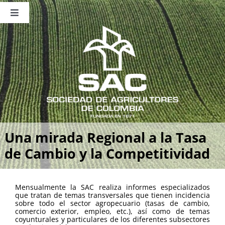
Saltar
al
Toggle
contenido
Navigation
Nosotros
Publicaciones
Sala de Prensa
Eventos
Una mirada Regional a la Tasa
de Cambio y la Competitividad
Mensualmente la SAC realiza informes especializados
que tratan de temas transversales que tienen incidencia
sobre todo el sector agropecuario (tasas de cambio,
comercio exterior, empleo, etc.), así como de temas
coyunturales y particulares de los diferentes subsectores