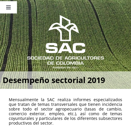
Saltar
al
Toggle
contenido
Navigation
Nosotros
Publicaciones
Sala de Prensa
Eventos
Desempeño sectorial 2019
Mensualmente la SAC realiza informes especializados
que tratan de temas transversales que tienen incidencia
sobre todo el sector agropecuario (tasas de cambio,
comercio exterior, empleo, etc.), así como de temas
coyunturales y particulares de los diferentes subsectores
productivos del sector.