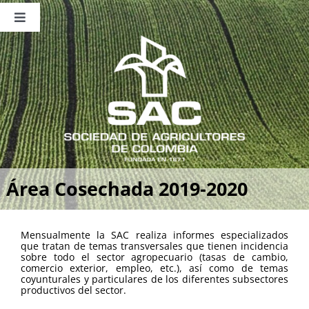
Saltar
al
Toggle
contenido
Navigation
Nosotros
Publicaciones
Sala de Prensa
Eventos
Área Cosechada 2019-2020
Mensualmente la SAC realiza informes especializados
que tratan de temas transversales que tienen incidencia
sobre todo el sector agropecuario (tasas de cambio,
comercio exterior, empleo, etc.), así como de temas
coyunturales y particulares de los diferentes subsectores
productivos del sector.