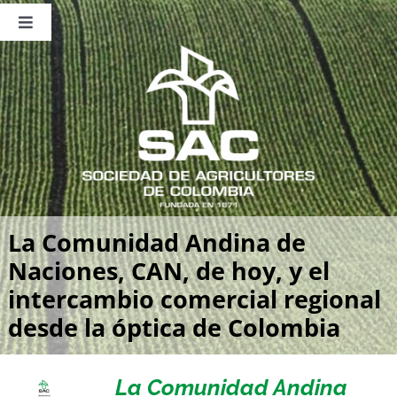
Saltar
al
Toggle
contenido
Navigation
Nosotros
Publicaciones
Sala de Prensa
Eventos
La Comunidad Andina de
Naciones, CAN, de hoy, y el
intercambio comercial regional
desde la óptica de Colombia
La Comunidad Andina