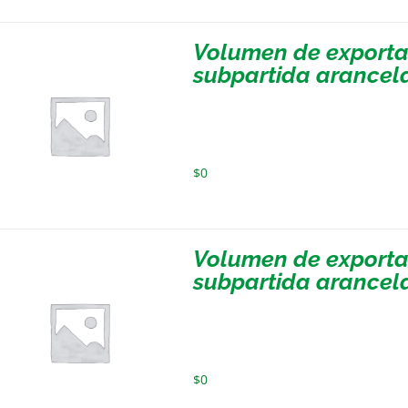
Volumen de exportac
subpartida arancela
$
0
Volumen de exportac
subpartida arancela
$
0