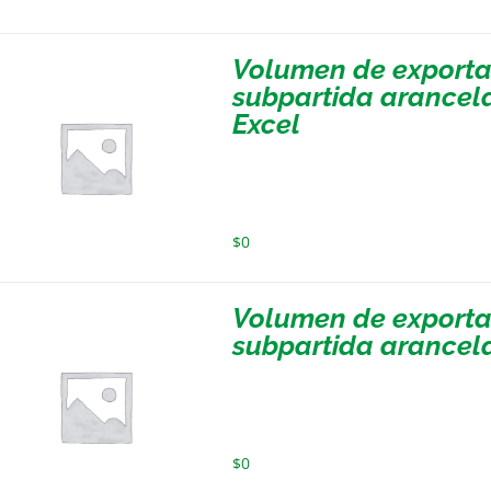
Volumen de exportac
subpartida arancela
Excel
$
0
Volumen de exportac
subpartida arancela
$
0