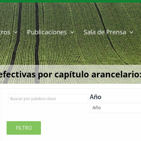
tros
Publicaciones
Sala de Prensa
ectivas por capítulo arancelario
Año
Año
FILTRO