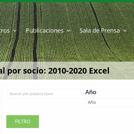
tros
Publicaciones
Sala de Prensa
l por socio: 2010-2020 Excel
Año
Año
FILTRO