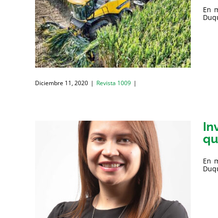
En m
Duqu
Diciembre 11, 2020
|
Revista 1009
|
In
qu
En m
Duqu