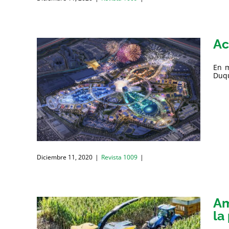
Ac
En m
Duqu
Diciembre 11, 2020
|
Revista 1009
|
Am
la