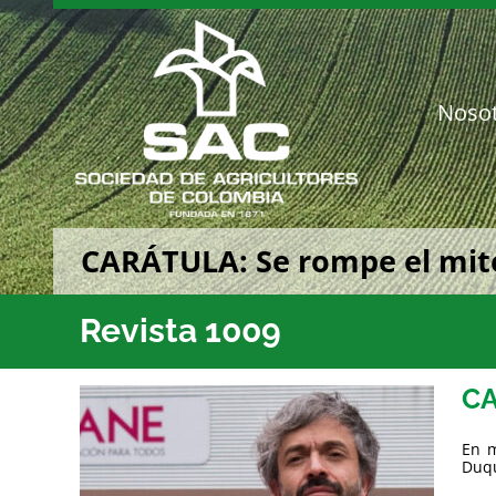
Saltar
al
contenido
Noso
CARÁTULA: Se rompe el mit
Revista 1009
CA
En m
Duqu