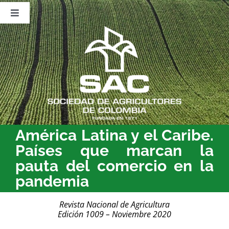
Saltar
al
Toggle
contenido
Navigation
Nosotros
Publicaciones
Sala de Prensa
Eventos
América Latina y el Caribe.
Países que marcan la
pauta del comercio en la
pandemia
Revista Nacional de Agricultura
Edición 1009 – Noviembre 2020