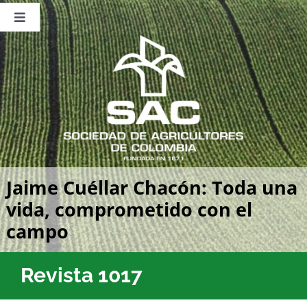
Saltar
al
Toggle
contenido
Navigation
Nosotros
Publicaciones
Sala de Prensa
Eventos
Jaime Cuéllar Chacón: Toda una
vida, comprometido con el
campo
Revista 1017