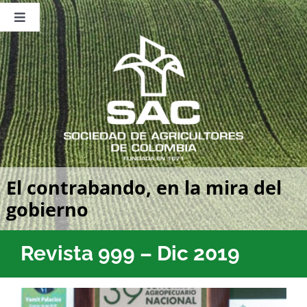
Saltar
al
Toggle
contenido
Navigation
Nosotros
Publicaciones
Sala de Prensa
Eventos
El contrabando, en la mira del
gobierno
Revista 999 – Dic 2019