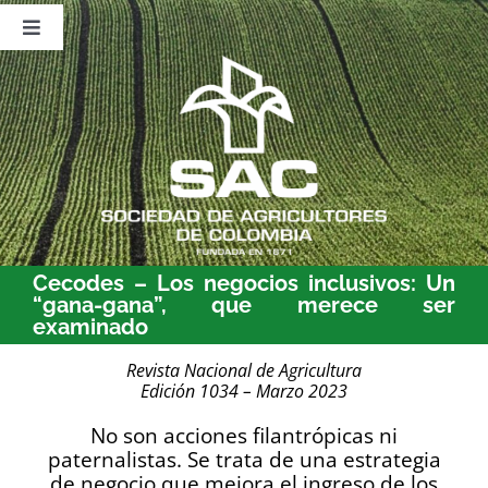
Saltar
al
Toggle
contenido
Navigation
Nosotros
Publicaciones
Sala de Prensa
Eventos
Cecodes – Los negocios inclusivos: Un
“gana-gana”, que merece ser
examinado
Revista Nacional de Agricultura
Edición 1034 – Marzo 2023
No son acciones
filantrópicas ni
paternalistas. Se trata de una estrategia
de negocio que mejora el ingreso de los