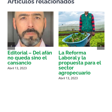
Artículos relacionados
Editorial – Del afán
La Reforma
P
no queda sino el
Laboral y la
D
cansancio
propuesta para el
sector
l
Abril 13, 2023
agropecuario
r
Abril 13, 2023
A