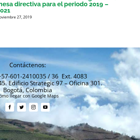
esa directiva para el periodo 2019 –
coope
2021
trans
oviembre 27, 2019
Octubre 
Contáctenos:
+57-601-2410035 / 36 Ext. 4083
45. Edificio Strategic 97 – Oficina 301.
Bogotá, Colombia
ómo llegar con Google Maps