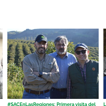
#SACEnLasRegiones: Primera visita del
L