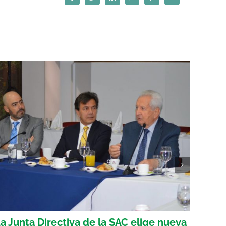
Facebook
Twitter
LinkedIn
WhatsApp
Pinterest
Correo
electrónico
a Junta Directiva de la SAC elige nueva
La CA