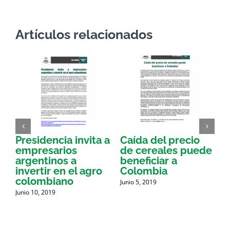
Artículos relacionados
Presidencia invita a
Caída del precio
E
empresarios
de cereales puede
argentinos a
beneficiar a
a
invertir en el agro
Colombia
a
colombiano
Junio 5, 2019
J
d
Junio 10, 2019