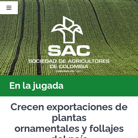
Saltar
al
Toggle
contenido
Navigation
Nosotros
Publicaciones
Sala de Prensa
Eventos
En la jugada
Crecen exportaciones de
plantas
ornamentales y follajes