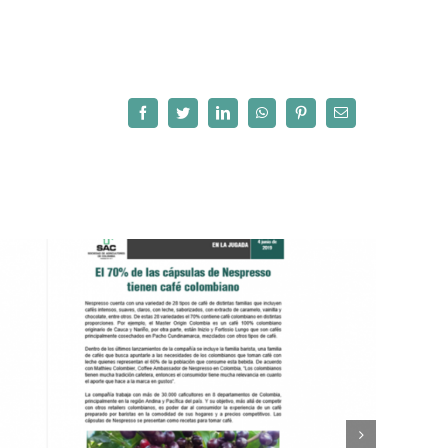
Facebook
Twitter
LinkedIn
WhatsApp
Pinterest
Correo
electrónico