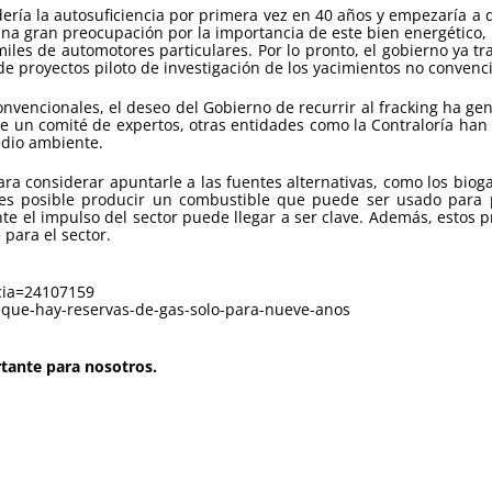
dería la autosuficiencia por primera vez en 40 años y empezaría a 
na gran preocupación por la importancia de este bien energético, p
iles de automotores particulares. Por lo pronto, el gobierno ya tra
 de proyectos piloto de investigación de los yacimientos no convenci
onvencionales, el deseo del Gobierno de recurrir al fracking ha 
de un comité de expertos, otras entidades como la Contraloría ha
edio ambiente.
ara considerar apuntarle a las fuentes alternativas, como los biog
es posible producir un combustible que puede ser usado para pr
e el impulso del sector puede llegar a ser clave. Además, estos 
para el sector.
cia=24107159
-que-hay-reservas-de-gas-solo-para-nueve-anos
rtante para nosotros.