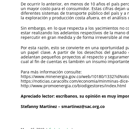
De ocurrir lo anterior, en menos de 10 años el país per
un mayor costo para el consumidor. Estas cifras dejan u
diferentes sistemas de transporte público del país y a m
la exploración y producción costa afuera, en el análisis
Sin embargo, en lo que respecta a los yacimientos no c
estar realizando los adelantos respectivos de la mano 
repercutir en gran medida y de forma irreversible al m
Por esta razón, esto se convierte en una oportunidad p
un papel clave. A partir de los desechos del ganado 
adelantan pequeños proyectos al respecto y segurament
cual al fin de cuentas es también un insumo importante 
Para más información consulte:
https://www.minenergia.gov.co/web/10180/1332?idNoti
https://noticias.caracoltv.com/economia/minminas-dice
http://www.promoenergia.co/biodigestores/index.html
Apreciado lector: escríbanos, su opinión es muy impo
Stefanny Martínez – smartinez@sac.org.co