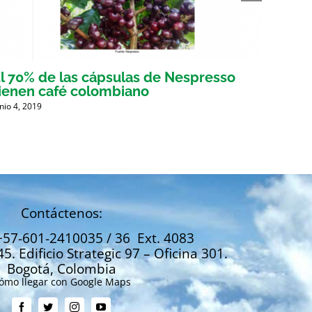
l 70% de las cápsulas de Nespresso
Gober
ienen café colombiano
busca
unio 4, 2019
Mayo 30,
Contáctenos:
+57-601-2410035 / 36 Ext. 4083
45. Edificio Strategic 97 – Oficina 301.
Bogotá, Colombia
ómo llegar con Google Maps