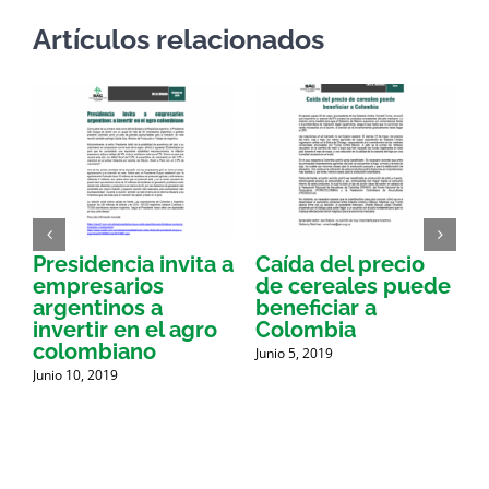
Artículos relacionados
Presidencia invita a
Caída del precio
E
empresarios
de cereales puede
argentinos a
beneficiar a
a
invertir en el agro
Colombia
a
colombiano
Junio 5, 2019
J
d
Junio 10, 2019