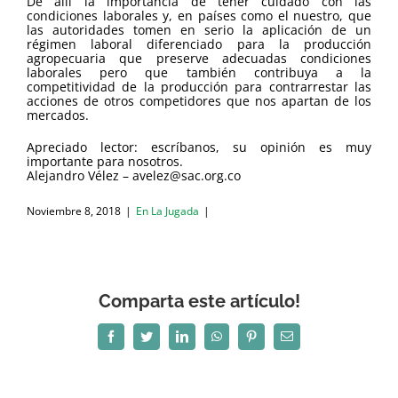
De allí la importancia de tener cuidado con las
condiciones laborales y, en países como el nuestro, que
las autoridades tomen en serio la aplicación de un
régimen laboral diferenciado para la producción
agropecuaria que preserve adecuadas condiciones
laborales pero que también contribuya a la
competitividad de la producción para contrarrestar las
acciones de otros competidores que nos apartan de los
mercados.
Apreciado lector: escríbanos, su opinión es muy
importante para nosotros.
Alejandro Vélez – avelez@sac.org.co
Noviembre 8, 2018
|
En La Jugada
|
Comparta este artículo!
Facebook
Twitter
LinkedIn
WhatsApp
Pinterest
Correo
electrónico