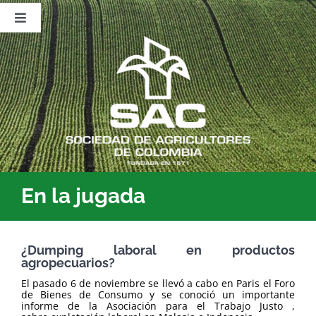
Saltar
al
Toggle
contenido
Navigation
Nosotros
Publicaciones
Sala de Prensa
Eventos
En la jugada
¿Dumping laboral en productos
agropecuarios?
El pasado 6 de noviembre se llevó a cabo en Paris el Foro
de Bienes de Consumo y se conoció un importante
informe de la Asociación para el Trabajo Justo ,