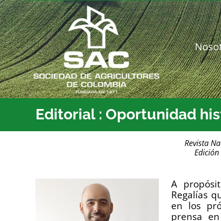
Saltar
al
contenido
Noso
Editorial : Oportunidad hi
Revista Na
Edición
A propósi
Regalías q
en los pr
prensa en