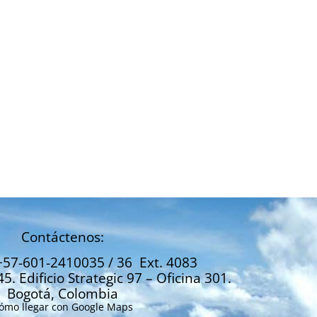
El arándano, oportunidad
El arándano: ¿Po
de oro
camino del agu
Septiembre 5, 2020
Septiembre 5, 2020
Contáctenos:
+57-601-2410035 / 36 Ext. 4083
45. Edificio Strategic 97 – Oficina 301.
Bogotá, Colombia
ómo llegar con Google Maps