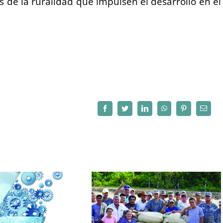
s de la ruralidad que impulsen el desarrollo en el
Facebook
Twitter
LinkedIn
WhatsApp
Pinterest
Correo
electró