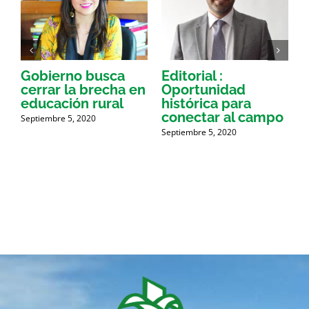
Gobierno busca
Editorial :
A
cerrar la brecha en
Oportunidad
p
educación rural
histórica para
r
conectar al campo
Septiembre 5, 2020
Septiembre 5, 2020
S