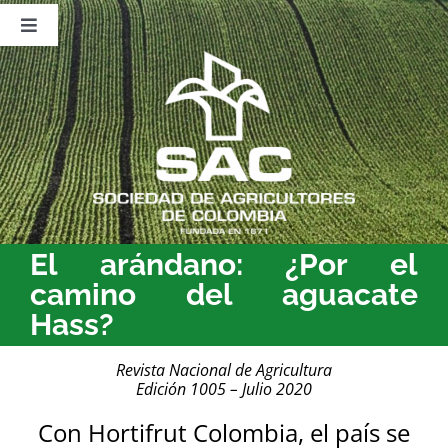
Saltar
al
Toggle
contenido
Navigation
Nosotros
Publicaciones
Sala de Prensa
Eventos
El arándano: ¿Por el
camino del aguacate
Hass?
Revista Nacional de Agricultura
Edición 1005 – Julio 2020
Con Hortifrut Colombia, el país se