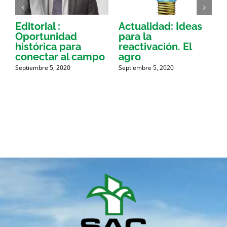
Editorial :
Actualidad: Ideas
S
Oportunidad
para la
c
histórica para
reactivación. El
c
conectar al campo
agro
l
Septiembre 5, 2020
Septiembre 5, 2020
S