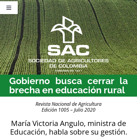
Saltar
al
Toggle
contenido
Navigation
Nosotros
Publicaciones
Sala de Prensa
Eventos
Gobierno busca cerrar la
brecha en educación rural
Revista Nacional de Agricultura
Edición 1005 – Julio 2020
María Victoria Angulo, ministra de
Educación, habla sobre su gestión.