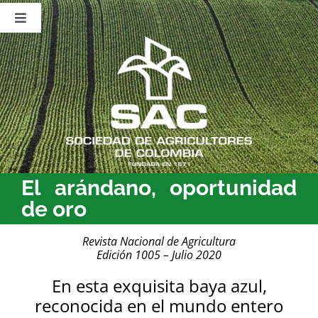
Saltar
al
Toggle
contenido
Navigation
Nosotros
Publicaciones
Sala de Prensa
Eventos
El arándano, oportunidad
de oro
Revista Nacional de Agricultura
Edición 1005 – Julio 2020
En esta exquisita baya azul,
reconocida en el mundo entero