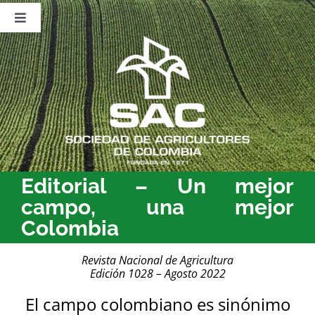
Saltar
al
Toggle
contenido
Navigation
Nosotros
Publicaciones
Sala de Prensa
Eventos
Editorial – Un mejor
campo, una mejor
Colombia
Revista Nacional de Agricultura
Edición 1028 – Agosto 2022
El campo colombiano es sinónimo