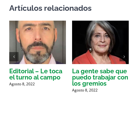
Artículos relacionados
Editorial – Le toca
La gente sabe que
I
el turno al campo
puedo trabajar con
c
los gremios
Agosto 8, 2022
A
Agosto 8, 2022