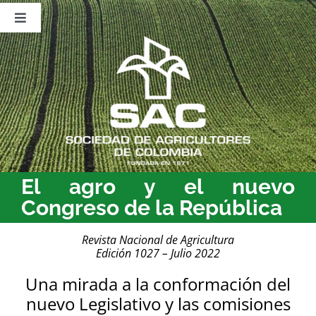
Saltar
al
Toggle
contenido
Navigation
Nosotros
Publicaciones
Sala de Prensa
Eventos
El agro y el nuevo
Congreso de la República
Revista Nacional de Agricultura
Edición 1027 – Julio 2022
Una mirada a la conformación del
nuevo Legislativo y las comisiones