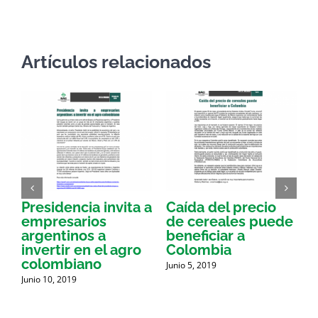
electrónico
Artículos relacionados
Presidencia invita a
Caída del precio
E
empresarios
de cereales puede
argentinos a
beneficiar a
a
invertir en el agro
Colombia
a
colombiano
Junio 5, 2019
J
d
Junio 10, 2019