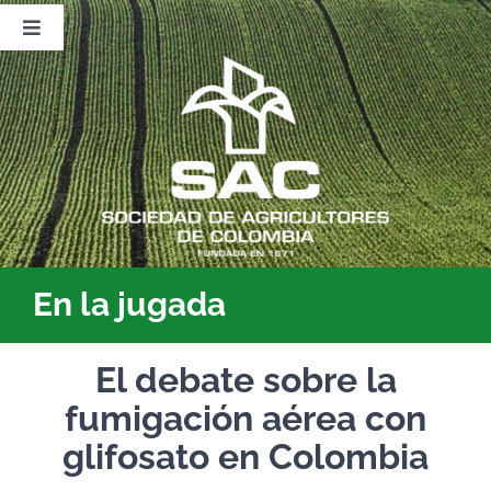
Saltar
al
Toggle
contenido
Navigation
Nosotros
Publicaciones
Sala de Prensa
Eventos
En la jugada
El debate sobre la
fumigación aérea con
glifosato en Colombia