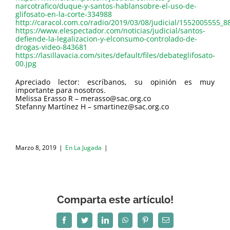
narcotrafico/duque-y-santos-hablansobre-el-uso-de-
glifosato-en-la-corte-334988
http://caracol.com.co/radio/2019/03/08/judicial/1552005555_
https://www.elespectador.com/noticias/judicial/santos-
defiende-la-legalizacion-y-elconsumo-controlado-de-
drogas-video-843681
https://lasillavacia.com/sites/default/files/debateglifosato-
00.jpg
Apreciado lector: escríbanos, su opinión es muy
importante para nosotros.
Melissa Erasso R – merasso@sac.org.co
Stefanny Martínez H – smartinez@sac.org.co
Marzo 8, 2019
|
En La Jugada
|
Comparta este artículo!
Facebook
Twitter
LinkedIn
WhatsApp
Pinterest
Correo