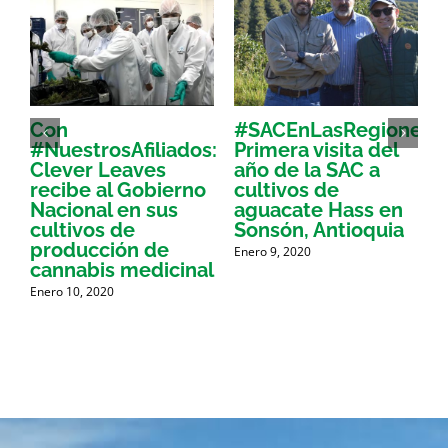
Con
#SACEnLasRegiones:
L
#NuestrosAfiliados:
Primera visita del
d
a
Clever Leaves
año de la SAC a
recibe al Gobierno
cultivos de
d
r
Nacional en sus
aguacate Hass en
cultivos de
Sonsón, Antioquia
producción de
Enero 9, 2020
N
cannabis medicinal
Enero 10, 2020