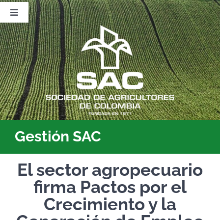
Saltar
al
Toggle
contenido
Navigation
Nosotros
Publicaciones
Sala de Prensa
Eventos
Gestión SAC
El sector agropecuario
firma Pactos por el
Crecimiento y la