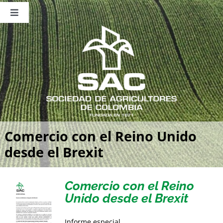
Saltar
al
Toggle
contenido
Navigation
Nosotros
Publicaciones
Sala de Prensa
Eventos
Comercio con el Reino Unido
desde el Brexit
Comercio con el Reino
Unido desde el Brexit
Informe especial